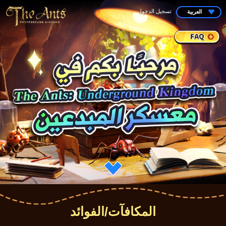
تسجيل الدخول
العربية
المكافآت/الفوائد