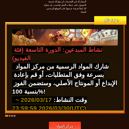
المشاركة في التقديمات لن تتيح لك فرصة
الحصول على عملات النمل فحسب، بل ستتاح
لك أيضًا فرصة عرضها على الموقع الرسمي
للنملة
شارك الآن
نشاط المبدعين: الدورة التاسعة (فئة 
الفيديو)
شارك المواد الرسمية من مركز المواد 
بسرعة وفق المتطلبات، أو قم بإعادة 
الإبداع أو المونتاج الأصلي، وستضمن الفوز 
بنسبة 100%!
وقت النشاط: 
2026/03/17
~ 
2026/03/30 23:59:59(UTC)
موضوع الإبداع لهذه الدورة: عيد ميلاد 
سعيد بمناسبة الذكرى الخامسة!
مركز المواد