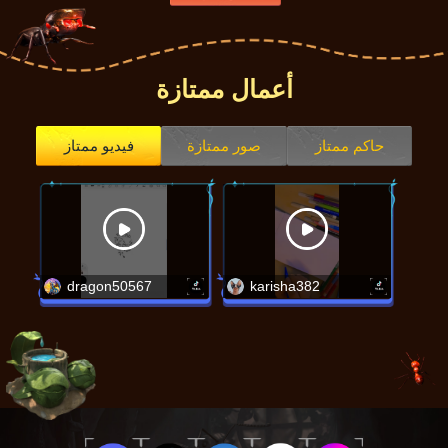
شرح الموضوع (لمرجع فقط): قم بتوثيق 
رحلة نمو مملكة النمل عبر تجميع لقطات 
مميزة من داخل اللعبة مع إضافة نصوص أو 
أعمال ممتازة
تعليق صوتي. كما يمكنك إنشاء مقاطع 
قصيرة مضحكة بموضوع عيد الميلاد، أو 
حاكم ممتاز
صور ممتازة
فيديو ممتاز
حوارات بين الشخصيات، أو قصص درامية 
تُظهر إبداعك وتهانيك. انشر عملك على 
وسائل التواصل الاجتماعي للمشاركة في 
الحد
ملاحظة: قد لا تتمكن من الحصول على 
dragon50567
karisha382
جوائز عملة النمل أو جوائز النقدية إذا لم 
يتم إبداع المحتوى وفقا للموضوع المحدد.
☆ جوائز النشاط ومعايير التحصيل ☆
جائزة التقديم:
عند تقديم المشاركة 
1.